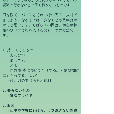
認識で行かないと上手く行かないものです。
刀を観てスパーンとそれっぽい刀工に入札で
きるようになるまでは、少なくとも数年はか
かると思います。しばらくの間は、初心者特
権のやり方で札を入れるのも一つの方法で
す。
1. 持ってくるもの
・えんぴつ
・消しゴム
・メモ
・同然表(本についてたりする。刀剣博物館
にも売ってる。安い)
・何か刀の本（あると便利）
2.
要らない
もの
・
変なプライド
3. 服装
・
仕事や学校に行ける、ラフ過ぎない普通