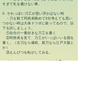
すぎて札を書けない事。
5. それっぽい刀工が思い浮かばない時
・刀を観て同然表眺めて3分考えても思い
つかない時は大体ドツボに嵌ってるので、以
下を試しましょう。
①自分の一番好きな刀工を書く
②同然表を見て、刀工がいっぱいいる国を
書く。（古刀なら備前、新刀なら江戸大阪と
か）
③えんぴつを転がしてみる。
6. 入札が終わったら(
ここからが本番
)
・判者の方から刀の解説があります。よく
話を聞く＆メモ(超重要)
・答えを聞いた後に穴が開くほど刀を観
る。
・
わからなければ
、こんな事聞いてもいい
のかな？って事も
じゃんじゃん質問しましょ
う。
・家に帰ったら、その日観た刀について調
べまくる。