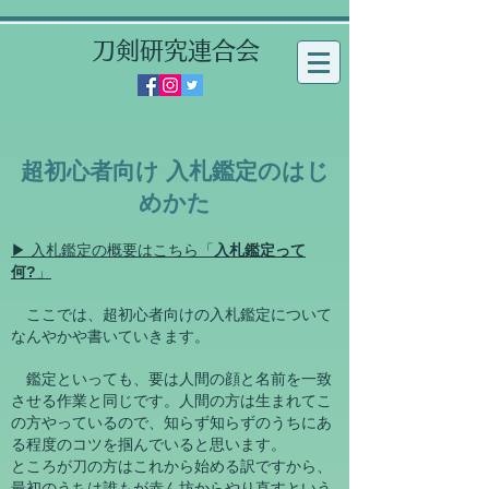
刀剣研究連合会
​超初心者向け 入札鑑定のはじ
めかた
▶ 入札鑑定の概要はこちら「
​入札鑑定って
何?
」
ここでは、超初心者向けの入札鑑定について
なんやかや書いていきます。
鑑定と
いっても、要は人間の顔と名前を一致
させる作業と同じです。人間の方は生まれてこ
の方やっているので、知らず知らずのうちにあ
る程度のコツを掴んでいると思います。
ところが刀の方はこれから始める訳ですから、
最初のうちは誰もが赤ん坊からやり直すという