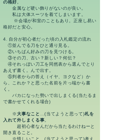
の格好
。
金属など硬い飾りがないのが良い。
私は大体スーツを着てしまいます。
※会場が和室のこともあり。正座し易い
格好だと安心。
4. 自分が初心者だった頃の入札鑑定の流れ
①並んでる刀をひと通り見る。
②いちばん好みの刀を見つける。
③その刀、古い？新しい？何伝？
④それっぽい刀工を同然表から選んでとり
あえず書く。んで出す。
⑤判者からの答え（イヤ、ヨクなど）か
ら、これか？と思った名前を片っ端から書
く。
バカになった勢いで出しまくる(当たるま
で書かせてくれる場合)
※
大事なこと
…(当てようと思って)
札を
入れて外しまくる事
。
超初心者なんだから当たるわけねーと
開き直ること。
※惜しいこと…(当てようと思って)考え