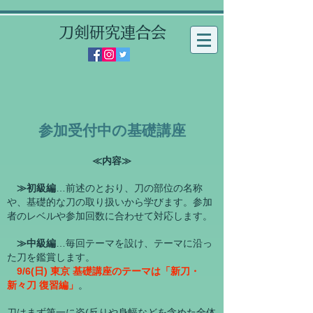
刀剣研究連合会
​参加受付中の基礎講座
≪内容≫
≫初級編
…前述のとおり、刀の部位の名称
や、基礎的な刀の取り扱いから学びます。参加
者のレベルや参加回数に合わせて対応します。
≫中級編
…毎回テーマを設け、テーマに沿っ
た刀を鑑賞します。
9/6
(日) 東京 基礎講座
のテーマは「新刀・
新々刀 復習編」
。
刀はまず第一に姿(反りや身幅などを含めた全体