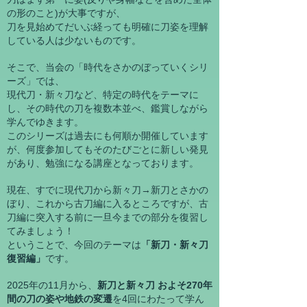
の形のこと)が大事ですが、
刀を見始めてだいぶ経っても明確に刀姿を理解
している人は少ないものです。
そこで、当会の「時代をさかのぼっていくシリ
ーズ」では、
​現代刀・新々刀など、特定の時代をテーマに
し、その時代の刀を複数本並べ、鑑賞しながら
学んでゆきます。
このシリーズは過去にも何順か開催しています
が、何度参加してもそのたびごとに新しい発見
があり、勉強になる講座となっております。
​現在、すでに現代刀から新々刀→新刀とさかの
ぼり、これから古刀編に入るところですが、古
刀編に突入する前に一旦今までの部分を復習し
てみましょう！
ということで、今回のテーマは
「新刀・新々刀
復習編」
です。
2025年の11月から、
新刀と新々刀 およそ270年
間の刀の姿や地鉄の変遷
を4回にわたって学ん