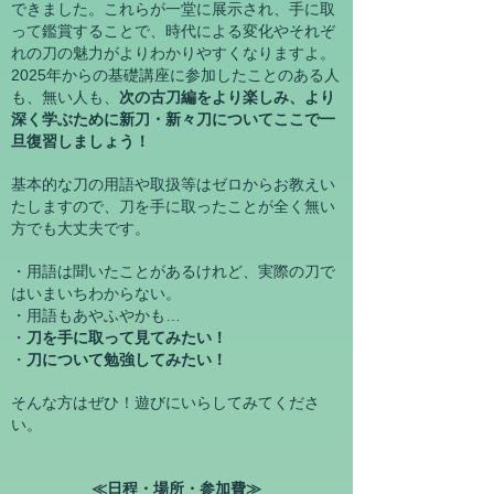
できました。これらが一堂に展示され、手に取
って鑑賞する
ことで、時代による変化やそれぞ
れの刀の魅力がよりわかり
やすくなりますよ。
2025年からの基礎講座に参加したことのある人
も、無い人も、
次の古刀編をより楽しみ、より
深く学ぶために新刀・新々刀についてここで一
旦復習しましょう！
基本的な刀の用語や取扱等はゼロからお教えい
たしますので、刀を手に取ったことが全く無い
方でも大丈夫です。
・用語は聞いたことがあるけれど、実際の刀で
はいまいちわからない。
・用語もあやふやかも
…
・
刀
を手に取って見てみたい！
・
刀について勉強してみたい！
​そんな方はぜひ！遊びにいらしてみてくださ
い。
≪日程・場所・参加費≫