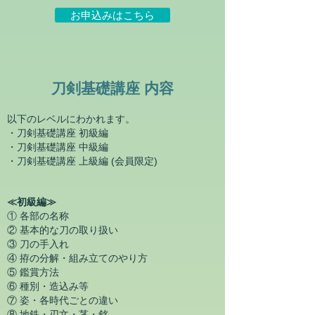
お申込みはこちら
​刀剣基礎講座 内容
以下のレベルにわかれます。
・刀剣基礎講座 初級編
・刀剣基礎講座 中級編
・刀剣基礎講座 上級編 (会員限定)
≪初級編≫
① 各部の名称
② 基本的な刀の取り扱い
③ 刀の手入れ
④ 拵の分解・
組み立てのやり方
⑤ 鑑賞方法
⑥ 種別・造込み等
⑦ 姿・各時代ごとの違い
⑧ 地鉄・刃文・茎・銘