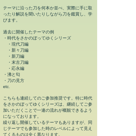
テーマに沿った刀を
何本か並べ、実際に手に取
ったり解説を聞いたりしながら刀を鑑賞し、学
びます。
​過去に開催したテーマの例
​・時代をさかのぼってゆくシリーズ
・現代刀編
・新々刀編
・新刀編
・末古刀編
・応永編
・沸と匂
・刀の見方
etc.
​こちらも連続してのご参加推奨です。特に時代
をさかのぼってゆくシリーズは、継続してご参
加いただくことで一連の流れが概観できるよう
になっております。
繰り返し開催しているテーマもありますが、同
じテーマでも参加した時のレベルによって見え
てくるものは全く異なります。