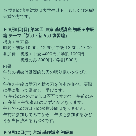
※ 学割の
適用対象は大学生以下、もしくは20歳
未満の方です。
▶ 9月6日(日) 第50回 東京 基礎講座 初級＋中級
編 テーマ「新刀・新々刀 復習編」
場所：東京都
時間：初級 10:00～12:30／中級 13:30～17:00
参加費：初級＋中級 4000円／学割 1000円​
初級のみ 3000円／学割 500円
内容
午前の初級は基礎的な刀の取り扱いを学びま
す。
午後の中級は新刀と新々刀を何本か並べ、実際
に手に取って鑑賞し、学びます。
※ 午後のみのご参加は不可ですので、午前のみ
or 午前＋午後参加 のいずれかとなります。
午前のみの方は刀の鑑賞時間はありません。
​午前に参加してみてから、午後も参加するかど
うか当日決める はOKです。
▶ 9月12日(土) 宮城 基礎講座 初級編