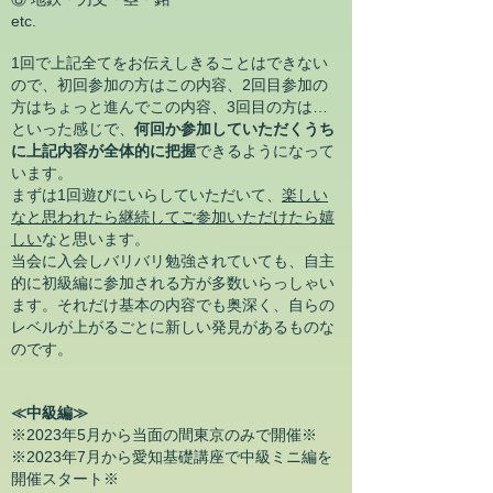
etc.
1回で上記全てをお伝えしきることはできない
ので、初回参加の方はこの内容、2回目参加の
方はちょっと進んでこの内容、3回目の方は…
といった感じで、
何回か参加していただくうち
に上記内容が全体的に把握
できるようになって
います。
まずは1回遊びにいらしていただいて、
楽しい
なと思われたら継続してご参加いただけたら嬉
しい
なと思います
。
当会に入会しバリバリ勉強されていても、自主
的に初級編に参加される方が多数いらっしゃい
ます。それだけ基本の内容でも奥深く、自らの
レベルが上がるごとに新しい発見があるものな
のです。
≪中級編≫
※2023年5月から当面の間東京のみで
開催※
​※2023年7月から愛知基礎講座で中級ミニ編を
開催スタート※