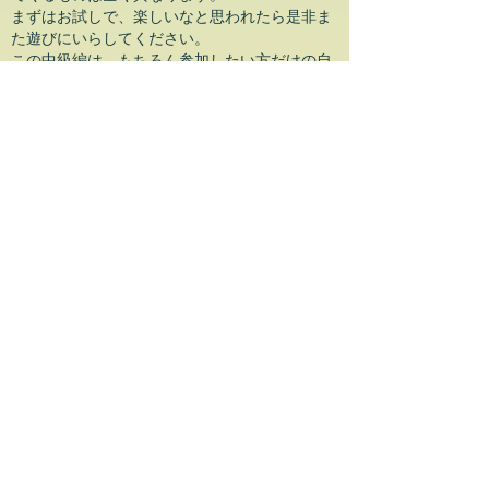
まずはお試しで、楽しいなと思われたら是非ま
た遊びにいらしてください。
​この中級編は、もちろん参加したい方だけの自
由参加なのですが、ほとんどの会員さんが毎回
参加されています。
≪上級編 (会員限定)≫
当会は全く刀の知識がない方もご参加・ご入会
大歓迎。そのため、入会してくださった方には
刀の勉強を始めたての方がたくさんいらっしゃ
います。
当初はそういった、入会したての初心の会員さ
ん向けのフォローとして始まったものでした。
刀剣会だけでは置いてけぼりになりがちな初心
の会員さんの理解を深め、点と点を繋いで線に
するような内容で、初心の会員さんのみならず
かなり刀をやり込んだ会員さんも開催を待ち望
んでいる催しです。
お申込みはこちら