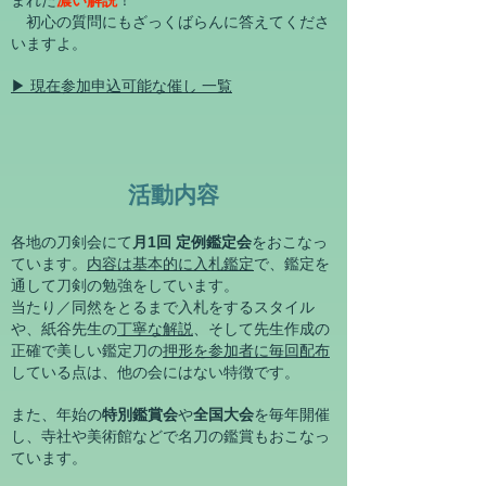
まれた
濃い解説
！
初心の質問にもざっくばらんに答えてくださ
いますよ。
▶ 現在参加申込可能な催し 一覧
活動内容
各地の刀剣会
にて
月1回 定例鑑定会
をおこなっ
ています。
内容は基本的に
入札鑑定
で、鑑定を
通して刀剣の勉強をしています。
当たり／同然をとるまで入札をするスタイル
や、紙谷先生の
丁寧な解説
、そして先生作成の
正確で美しい鑑定刀の
押形
を参加者に毎回配布
している点は、他の会にはない特徴です。
また、年始の
特別鑑賞会
や
全国大会
を毎年開催
し、寺社や美術館などで名刀の鑑賞もおこなっ
ています。