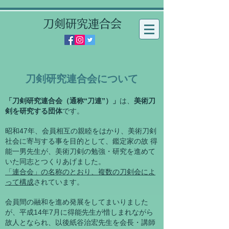
刀剣研究連合会
刀剣研究連合会について
「刀剣研究連合会（通称“刀連”）」
は、
美術刀
剣を研究する団体
です。
昭和47年、会員相互の親睦をはかり、美術刀剣
社会に寄与する事を目的として、鑑定家の故 得
能一男先生が、美術刀剣の勉強・研究を進めて
いた同志とつくりあげました。
「連合会」の名称
のとおり、複数の刀剣会によ
って構成
されています。
会員間の融和を進め発展をしてまいりました
が、平成14年7月に得能先生が惜しまれながら
故人となられ、以後紙谷治宏先生を会長・講師