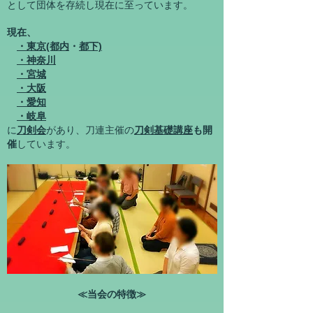
として団体を存続し現在に至っています。
現在、
・東京
(都内
・
都下)
・神奈川
・宮城
・大阪
・愛知
・岐阜
に
刀剣会
があり、刀連主催の
刀剣基礎講座
も開
催
しています。
≪当会の特徴≫