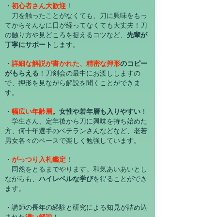
・
初心者さん大歓迎
！
刀を触ったことがなくても、刀に興味をもっ
てからそんなに日が経ってなくても大丈夫！刀
の触り方や見どころを捉えるコツなど、
先輩が
丁寧にサポート
します。
・
詳細な解説が書かれた、精密な押形
のコピー
がもらえる
！刀剣会の最中にお渡ししますの
で、押形を見ながら解説を聞くことができま
す。
・
幅広い年齢層
。女性や若年層も入りやすい
！
学生さん、定年後から刀に興味を持ち始めた
方、何十年選手のベテランさんなどなど、老若
男女各々のペースで楽しく勉強しています。
・
がっつり入札鑑定
！
同然をとるまでやります。和気あいあいとし
ながらも、
ハイレベルな学び
を得ることができ
ます。
・講師の長年の経験と研究による知見が詰め込