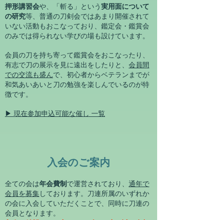
押形講習会
や、「斬る」という
実用面について
の研究
等、普通の刀剣会ではあまり開催されて
いない活動もおこなっており、鑑定会・鑑賞会
のみでは得られない学びの場も設けています。
会員の刀を持ち寄って鑑賞会をおこなったり、
有志で刀の展示を見に遠出をしたりと、
会員間
での交流も盛ん
で、初心者からベテランまでが
和気あいあいと刀の勉強を楽しんでいるのが特
徴です。
▶ 現在参加申込
​可能な催し 一覧
入会のご案内
全ての会は
年会費制
で運営されており、
通年で
会員を募集
しております。刀連所属のいずれか
の会に入会していただくことで、同時に刀連の
会員となります。