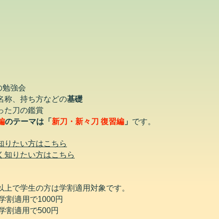
の勉強会
の名称、持ち方などの
基礎
った刀の鑑賞
編
のテーマは「
新刀・新々刀 復習編
」
です。
知りたい方はこちら
しく知りたい方はこちら
歳以上で学生の方は学割適用対象です。
学割適用で1000円
→学割適用で500円