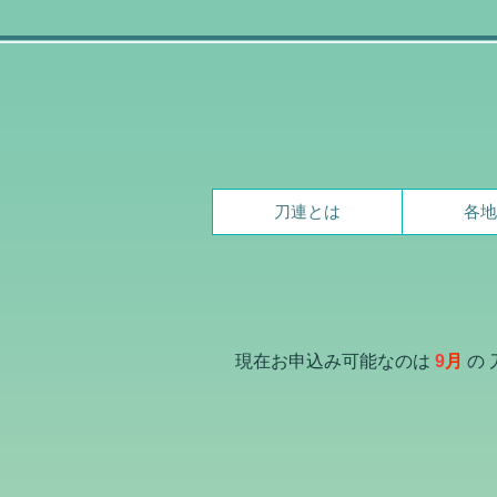
刀連とは
各地
現在お申込み可能なのは
9
月
の