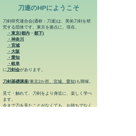
​刀連のHPにようこそ
刀剣研究連合会(通称：刀連)は、美術刀剣を研
究する団体です。東京を拠点に、現在、
・東京
(都内
・
都下)
・神奈川
・宮城
・大阪
・愛知
​
・岐阜
に
刀剣会
があります。​
刀剣基礎講座
(東京2か所、
宮城、愛知)
も開催。
見て・触れて、刀剣をより身近に、楽しく学べ
ます。
今まで刀を見たことがなくても、お持ちでなく
ても大丈夫です。
老若男女問わず、
・日本刀に興味をお持ちの方
・日本刀を学んでみたいなと思われる方
はお気軽にご連絡ください。学生さんも大歓迎