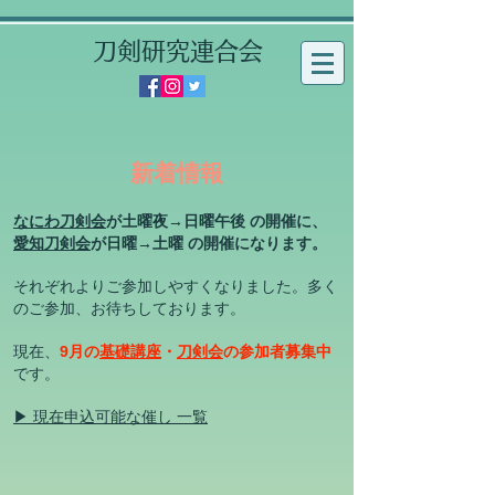
刀剣研究連合会
新着情報
なにわ
刀剣会
が土曜夜→日曜午後 の開催に、
愛知刀剣会
が日曜→土曜 の開催になります。
それぞれよりご参加しやすくなりました。多く
のご参加、お待ちしております。
現在、
9
月
の
基礎講座
・
刀剣会
の参加者募集中
です。
​​▶ 現
在申込可能な催し 一
覧